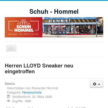
Schuh - Hommel
Navigation
an/aus
Willkommen
Herren LLOYD Sneaker neu
Schuhe
eingetroffen
Aktuelle Aktionen
Details
Markensortiment
Geschrieben von
Alexander Hommel
Kategorie:
Herrenschuhe
Öffnungszeiten
Veröffentlicht: 20. März 2025
Impressionen
Zugriffe: 1686