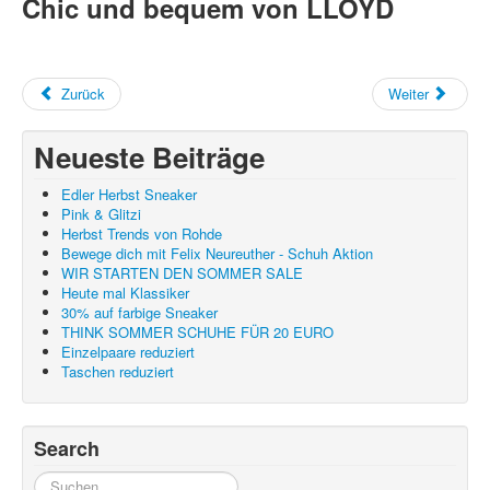
Chic und bequem von LLOYD
Auszeichnungen
Kontakt
Unser Team
Zurück
Weiter
Neueste Beiträge
Edler Herbst Sneaker
Pink & Glitzi
Herbst Trends von Rohde
Bewege dich mit Felix Neureuther - Schuh Aktion
WIR STARTEN DEN SOMMER SALE
Heute mal Klassiker
30% auf farbige Sneaker
THINK SOMMER SCHUHE FÜR 20 EURO
Einzelpaare reduziert
Taschen reduziert
Search
Suchen