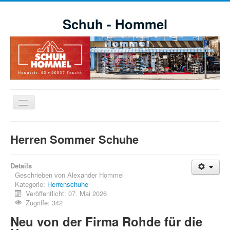
Schuh - Hommel
Navigation
an/aus
Willkommen
Herren Sommer Schuhe
Schuhe
Aktuelle Aktionen
Details
Geschrieben von
Alexander Hommel
Markensortiment
Kategorie:
Herrenschuhe
Veröffentlicht: 07. Mai 2026
Öffnungszeiten
Zugriffe: 342
Impressionen
Neu von der Firma Rohde für die