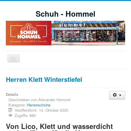
Schuh - Hommel
Navigation
an/aus
Willkommen
Herren Klett Winterstiefel
Schuhe
Aktuelle Aktionen
Details
Geschrieben von
Alexander Hommel
Markensortiment
Kategorie:
Herrenschuhe
Veröffentlicht: 14. Oktober 2025
Öffnungszeiten
Zugriffe: 885
Impressionen
Von Lico, Klett und wasserdicht