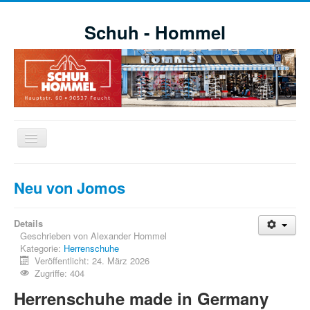
Schuh - Hommel
Navigation
an/aus
Willkommen
Neu von Jomos
Schuhe
Aktuelle Aktionen
Details
Geschrieben von
Alexander Hommel
Markensortiment
Kategorie:
Herrenschuhe
Veröffentlicht: 24. März 2026
Öffnungszeiten
Zugriffe: 404
Impressionen
Herrenschuhe made in Germany